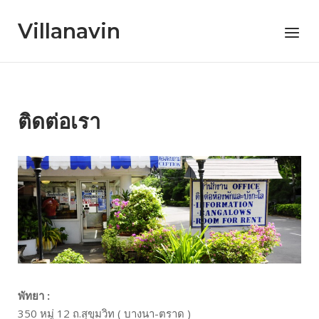
Skip
to
Villanavin
Menu
content
ติดต่อเรา
พัทยา :
350 หมู่ 12 ถ.สุขุมวิท ( บางนา-ตราด )