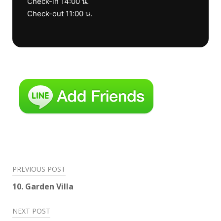
Check-in 14:00 น.
Check-out 11:00 น.
Post
PREVIOUS POST
navigation
10. Garden Villa
NEXT POST